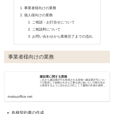
事業者様向けの業務
個人様向けの業務
ご相談・お打合せについて
ご相談料について
お問い合わせから業務完了までの流れ
事業者様向けの業務
建設業に関する業務
これから建設業許可を取得される皆様へ建設業許可につい
て☑取得して規模の大きな工事を請け負いたい☑取引先か
ら取得するように言われた☑忙しくて書類の作成や資料の
準備まで手が回らない…☑面倒なので建設業許可に詳しく
信頼できる専門家に任せたいこんな...
matsuoffice.net
各種契約書の作成